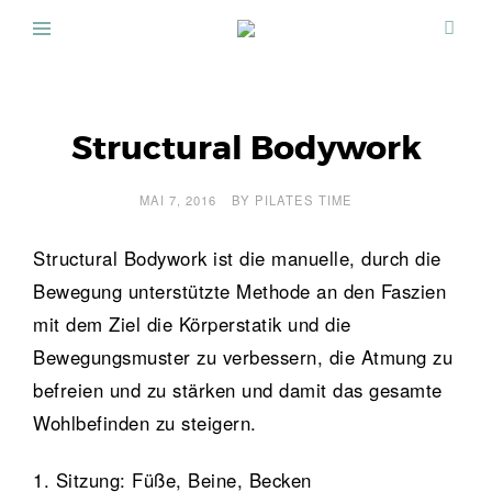
Skip
to
Pilates
Strengthen
content
Your
Time
Core
Hagen
Structural Bodywork
MAI 7, 2016
BY
PILATES TIME
Structural Bodywork ist die manuelle, durch die
Bewegung unterstützte Methode an den Faszien
mit dem Ziel die Körperstatik und die
Bewegungsmuster zu verbessern, die Atmung zu
befreien und zu stärken und damit das gesamte
Wohlbefinden zu steigern.
1. Sitzung: Füße, Beine, Becken